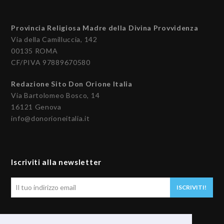
Provincia Religiosa Madre della Divina Provvidenza
Via della Camilluccia, 142
00135 ROMA
CF/PIVA 97889670580
Redazione Sito Don Orione Italia
Via Bartolomeo Bosco, 14
16121 Genova
info@donorioneitalia.it
Iscriviti alla newsletter
Il
ISCRIVITI!
tuo
indirizzo
email