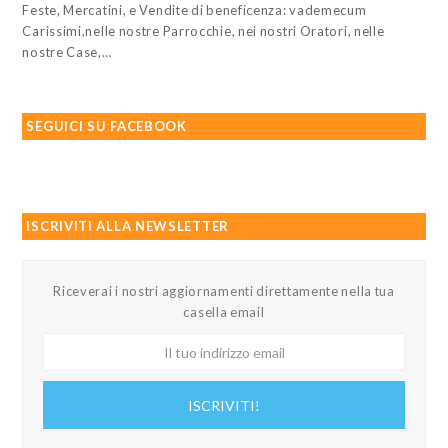
Feste, Mercatini, e Vendite di beneficenza: vademecum
Carissimi,nelle nostre Parrocchie, nei nostri Oratori, nelle
nostre Case,…
SEGUICI SU FACEBOOK
ISCRIVITI ALLA NEWSLETTER
Riceverai i nostri aggiornamenti direttamente nella tua
casella email
Il
tuo
indirizzo
ISCRIVITI!
email