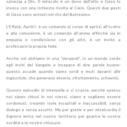
salvezza a Dio. Il miracolo è un dono dall’alto e Gesù lo
invoca con una richiesta rivolta al Cielo. Questi due gesti
di Gesù sono entrati nel rito del Battesimo.
L’Effatà, Apriti!, è un comando al corpo di aprirsi all’scolto
e alla comunione, è un comando all’anima affinché sia in
empatia e condivisione con gli altri, è un invito a
professare la propria fede.
Anche noi abitiamo in una “decapoli”, in un mondo sordo
agli inviti del Vangelo e incapace di dire parole buone:
questo accade quando siamo sordi e muti davanti alle
ingiustizie, che generano miseria, sfruttamento, schiavitù.
Questo episodio di interpella e ci scuote, perché spesso
noi siamo chiusi in noi stessi, siamo e vogliamo essere
sordomuti, creando isole inospitali e inaccassibili, senza
dialogo e senza ascolto. Ma per grazie e per miseicordia il
Signore entra nel nostro territorio per guarire le nostre
sordità e le nostre chiusure.