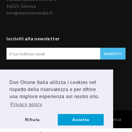
16121 Genova
info@donorioneitalia.it
Iscriviti alla newsletter
Il
ISCRIVITI!
tuo
indirizzo
email
Seguici
Don Orione Italia utilizza i cookies nel
rispetto della riservatezza e per offrire
F
Y
una migliore esperienza sul nostro sito.
a
o
Privacy policy
c
u
© 2026 Provincia Religiosa Madre della Divina Provvidenza
Rifiuta
Accetta
e
t
b
u