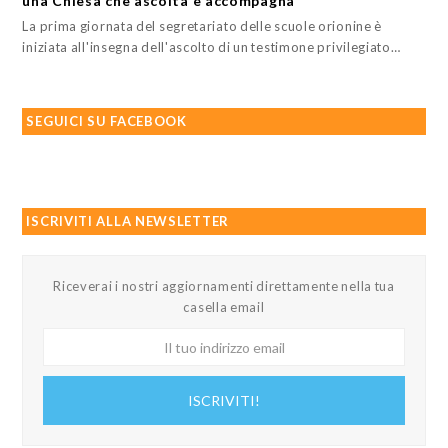
una Chiesa che ascolta e accompagna
La prima giornata del segretariato delle scuole orionine è
iniziata all'insegna dell'ascolto di un testimone privilegiato…
SEGUICI SU FACEBOOK
ISCRIVITI ALLA NEWSLETTER
Riceverai i nostri aggiornamenti direttamente nella tua
casella email
Il
tuo
indirizzo
ISCRIVITI!
email