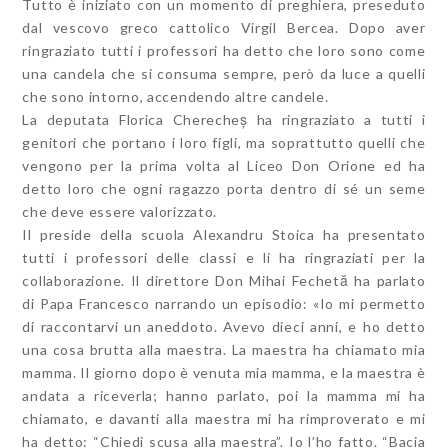
Tutto è iniziato con un momento di preghiera, preseduto
dal vescovo greco cattolico Virgil Bercea. Dopo aver
ringraziato tutti i professori ha detto che loro sono come
una candela che si consuma sempre, però da luce a quelli
che sono intorno, accendendo altre candele.
La deputata Florica Cherecheș ha ringraziato a tutti i
genitori che portano i loro figli, ma soprattutto quelli che
vengono per la prima volta al Liceo Don Orione ed ha
detto loro che ogni ragazzo porta dentro di sé un seme
che deve essere valorizzato.
Il preside della scuola Alexandru Stoica ha presentato
tutti i professori delle classi e li ha ringraziati per la
collaborazione. Il direttore Don Mihai Fechetă ha parlato
di Papa Francesco narrando un episodio: «Io mi permetto
di raccontarvi un aneddoto. Avevo dieci anni, e ho detto
una cosa brutta alla maestra. La maestra ha chiamato mia
mamma. Il giorno dopo è venuta mia mamma, e la maestra è
andata a riceverla; hanno parlato, poi la mamma mi ha
chiamato, e davanti alla maestra mi ha rimproverato e mi
ha detto: “Chiedi scusa alla maestra”. Io l’ho fatto. “Bacia