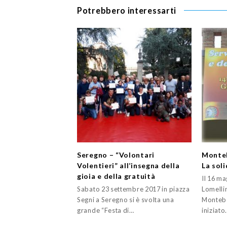
Potrebbero interessarti
Seregno – “Volontari
Monteb
Volentieri” all’insegna della
La sol
gioia e della gratuità
Il 16 ma
Sabato 23 settembre 2017 in piazza
Lomelli
Segni a Seregno si è svolta una
Montebe
grande “Festa di…
iniziato