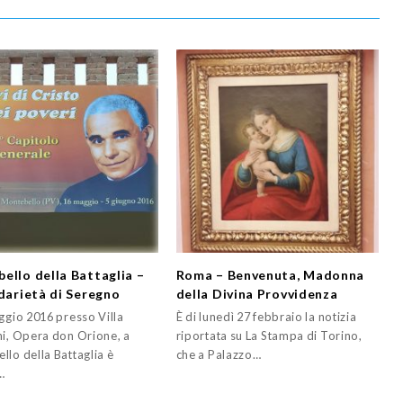
ello della Battaglia –
Roma – Benvenuta, Madonna
idarietà di Seregno
della Divina Provvidenza
ggio 2016 presso Villa
È di lunedì 27 febbraio la notizia
ni, Opera don Orione, a
riportata su La Stampa di Torino,
llo della Battaglia è
che a Palazzo…
…