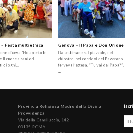
 – Festa multietnica
Genova – Il Papa e Don Orione
one diceva “Ho aperto le
Da settimane sul piazzale, nel
e il cuore a sani ed
chiostro, nei corridoi del Paverano
i di ogni…
ferveva l’attesa, “Tu vai dal Papa?”,
…
Iscr
Provincia Religiosa Madre della Divina
Provvidenza
Via della Camilluccia, 142
00135 ROMA