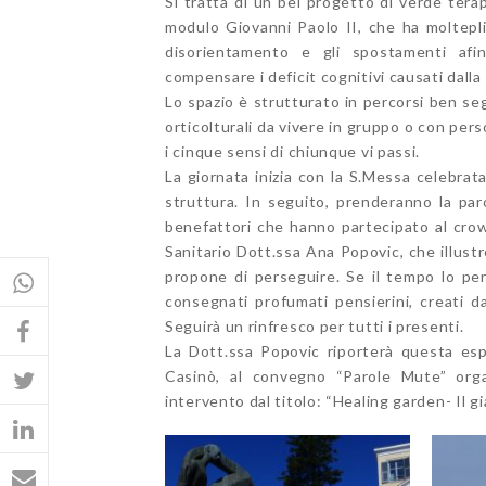
Si tratta di un bel progetto di verde tera
modulo Giovanni Paolo II, che ha molteplic
disorientamento e gli spostamenti afinal
compensare i deficit cognitivi causati dall
Lo spazio è strutturato in percorsi ben segn
orticolturali da vivere in gruppo o con pers
i cinque sensi di chiunque vi passi.
La giornata inizia con la S.Messa celebrat
struttura. In seguito, prenderanno la paro
benefattori che hanno partecipato al crow
Sanitario Dott.ssa Ana Popovic, che illustrer
propone di perseguire. Se il tempo lo perm
consegnati profumati pensierini, creati da
Seguirà un rinfresco per tutti i presenti.
La Dott.ssa Popovic riporterà questa esp
Casinò, al convegno “Parole Mute” orga
intervento dal titolo: “Healing garden- Il g