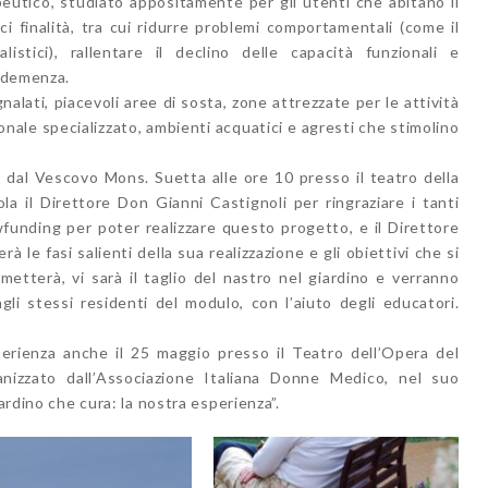
peutico, studiato appositamente per gli utenti che abitano il
i finalità, tra cui ridurre problemi comportamentali (come il
istici), rallentare il declino delle capacità funzionali e
a demenza.
alati, piacevoli aree di sosta, zone attrezzate per le attività
onale specializzato, ambienti acquatici e agresti che stimolino
a dal Vescovo Mons. Suetta alle ore 10 presso il teatro della
la il Direttore Don Gianni Castignoli per ringraziare i tanti
funding per poter realizzare questo progetto, e il Direttore
à le fasi salienti della sua realizzazione e gli obiettivi che si
etterà, vi sarà il taglio del nastro nel giardino e verranno
gli stessi residenti del modulo, con l’aiuto degli educatori.
erienza anche il 25 maggio presso il Teatro dell’Opera del
nizzato dall’Associazione Italiana Donne Medico, nel suo
iardino che cura: la nostra esperienza”.