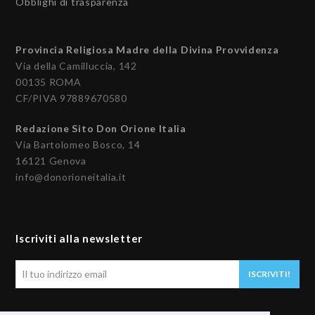
Obblighi di trasparenza
Provincia Religiosa Madre della Divina Provvidenza
Via della Camilluccia, 142
00135 ROMA
CF/PIVA 97889670580
Redazione Sito Don Orione Italia
Via Bartolomeo Bosco, 14
16121 Genova
info@donorioneitalia.it
Iscriviti alla newsletter
Il
ISCRIVITI!
tuo
indirizzo