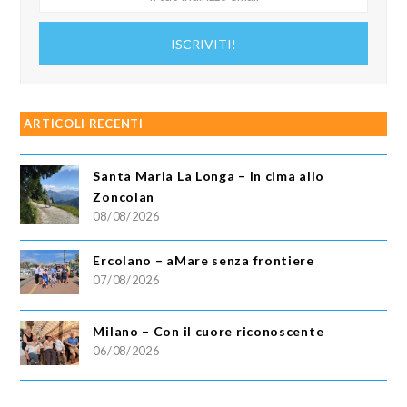
tuo
indirizzo
ISCRIVITI!
email
ARTICOLI RECENTI
Santa Maria La Longa – In cima allo
Zoncolan
08/08/2026
Ercolano – aMare senza frontiere
07/08/2026
Milano – Con il cuore riconoscente
06/08/2026