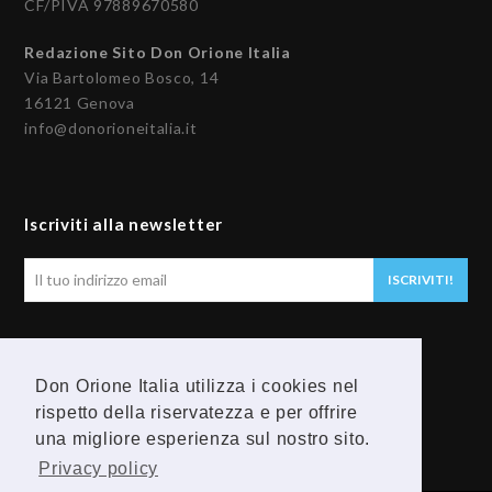
CF/PIVA 97889670580
Redazione Sito Don Orione Italia
Via Bartolomeo Bosco, 14
16121 Genova
info@donorioneitalia.it
Iscriviti alla newsletter
Il
ISCRIVITI!
tuo
indirizzo
email
Seguici
Don Orione Italia utilizza i cookies nel
rispetto della riservatezza e per offrire
F
Y
una migliore esperienza sul nostro sito.
a
o
Privacy policy