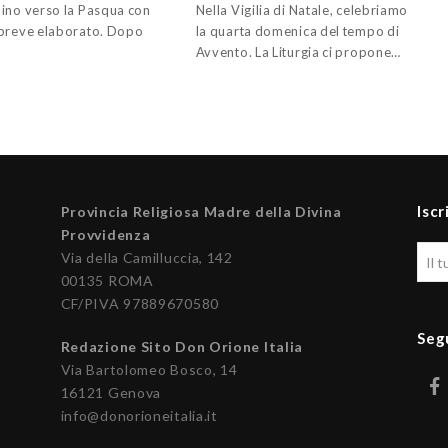
ino verso la Pasqua con
Nella Vigilia di Natale, celebriamo
breve elaborato. Dopo
la quarta domenica del tempo di
Avvento. La Liturgia ci propone…
Iscr
Provincia Religiosa Madre della Divina
Provvidenza
Via della Camilluccia, 142
00135 ROMA
CF/PIVA 97889670580
Seg
Redazione Sito Don Orione Italia
Via Bartolomeo Bosco, 14
16121 Genova
info@donorioneitalia.it