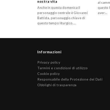
nostra vita
al camm
Anche in questa domenica il
questo 
personaggio centrale è Giovanni
aver…
Battista, personaggio chiave di
questo tempo liturgico.…
Informazioni
Privacy policy
Termini e condizioni di utilizzo
Cookie policy
Responsabile della Protezione dei Dati
Obblighi di trasparenza