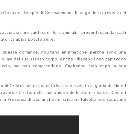
ta Gesù nel Tempio di Gerusalemme, il luogo della presenza di
ccia via i mercanti con i loro animali. I presenti scandalizzati
utorità abbia potuto agire.
 a queste domande, risultano enigmatiche, perché sono una
mpio, ma del suo stesso corpo. Anche i discepoli non capiscono
uo zelo, ma non comprendono. Capiranno solo dopo la sua
o di Cristo: nel corpo di Cristo si è rivelata la gloria di Dio ed
traverso Cristo, nella comunione dello Spirito Santo. Come i
 la Presenza di Dio, anche noi cristiani talvolta non sappiamo