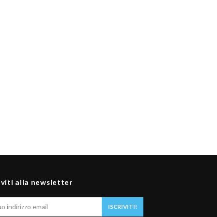
iviti alla newsletter
Il
ISCRIVITI!
tuo