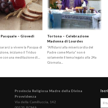
 Pasquale – Giovedì
Tortona – Celebrazione
Madonna di Lourdes
ararci a vivere la Pasqua di
“Affidarsi alla misericordia del
ione, iniziamo il Triduo
Padre come Maria” non è
e con una meditazione di…
solamente il tema legato alla 24a
Giornata…
Iscr
Provincia Religiosa Madre della Divina
Provvidenza
Via della Camilluccia, 142
00135 ROMA