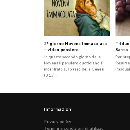
2° giorno Novena Immacolata
Triduo
– video pensiero
Santo
In questo secondo giorno della
Per prep
Novena il pensiero quotidiano è
Resurrez
incentrato sul passo della Genesi
Pasqual
(3,15),…
Informazioni
Privacy policy
Termini e condizioni di utilizzo