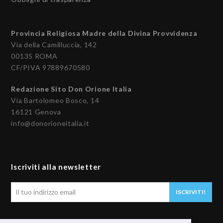
Provincia Religiosa Madre della Divina Provvidenza
Via della Camilluccia, 142
00135 ROMA
CF/PIVA 97889670580
Redazione Sito Don Orione Italia
Via Bartolomeo Bosco, 14
16121 Genova
info@donorioneitalia.it
Iscriviti alla newsletter
Il
ISCRIVITI!
tuo
indirizzo
email