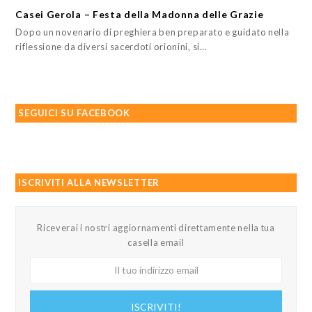
Casei Gerola – Festa della Madonna delle Grazie
Dopo un novenario di preghiera ben preparato e guidato nella
riflessione da diversi sacerdoti orionini, si…
SEGUICI SU FACEBOOK
ISCRIVITI ALLA NEWSLETTER
Riceverai i nostri aggiornamenti direttamente nella tua
casella email
Il
tuo
indirizzo
ISCRIVITI!