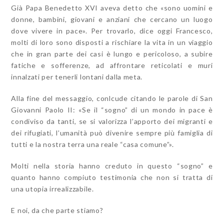
Già Papa Benedetto XVI aveva detto che «sono uomini e
donne, bambini, giovani e anziani che cercano un luogo
dove vivere in pace». Per trovarlo, dice oggi Francesco,
molti di loro sono disposti a rischiare la vita in un viaggio
che in gran parte dei casi è lungo e pericoloso, a subire
fatiche e sofferenze, ad affrontare reticolati e muri
innalzati per tenerli lontani dalla meta.
Alla fine del messaggio, conlcude citando le parole di San
Giovanni Paolo II: «Se il “sogno” di un mondo in pace è
condiviso da tanti, se si valorizza l’apporto dei migranti e
dei rifugiati, l’umanità può divenire sempre più famiglia di
tutti e la nostra terra una reale “casa comune”».
Molti nella storia hanno creduto in questo “sogno” e
quanto hanno compiuto testimonia che non si tratta di
una utopia irrealizzabile.
E noi, da che parte stiamo?