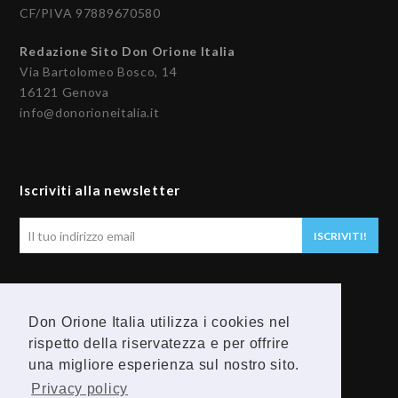
CF/PIVA 97889670580
Redazione Sito Don Orione Italia
Via Bartolomeo Bosco, 14
16121 Genova
info@donorioneitalia.it
Iscriviti alla newsletter
Il
ISCRIVITI!
tuo
indirizzo
email
Seguici
Don Orione Italia utilizza i cookies nel
rispetto della riservatezza e per offrire
F
Y
una migliore esperienza sul nostro sito.
a
o
Privacy policy