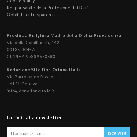
Cookie policy
Responsabile della Protezione dei Dati
Obblighi di trasparenza
Provincia Religiosa Madre della Divina Provvidenza
Via della Camilluccia, 142
00135 ROMA
CF/PIVA 97889670580
Redazione Sito Don Orione Italia
Via Bartolomeo Bosco, 14
16121 Genova
info@donorioneitalia.it
Iscriviti alla newsletter
Il
ISCRIVITI!