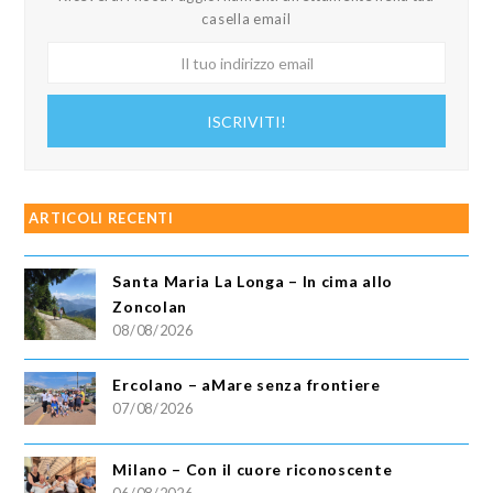
casella email
Il
tuo
indirizzo
ISCRIVITI!
email
ARTICOLI RECENTI
Santa Maria La Longa – In cima allo
Zoncolan
08/08/2026
Ercolano – aMare senza frontiere
07/08/2026
Milano – Con il cuore riconoscente
06/08/2026