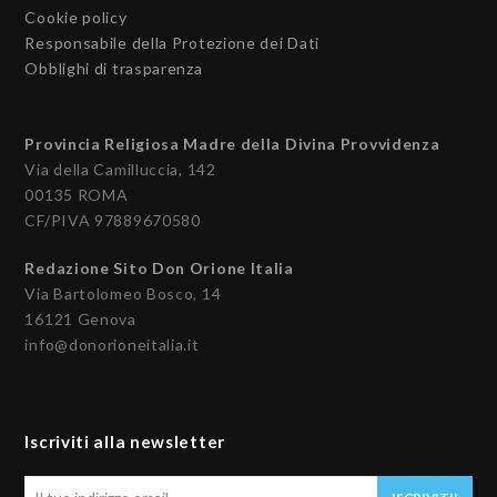
Cookie policy
Responsabile della Protezione dei Dati
Obblighi di trasparenza
Provincia Religiosa Madre della Divina Provvidenza
Via della Camilluccia, 142
00135 ROMA
CF/PIVA 97889670580
Redazione Sito Don Orione Italia
Via Bartolomeo Bosco, 14
16121 Genova
info@donorioneitalia.it
Iscriviti alla newsletter
Il