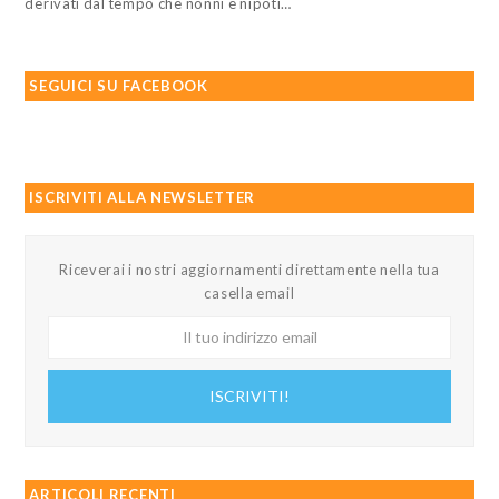
derivati dal tempo che nonni e nipoti…
SEGUICI SU FACEBOOK
ISCRIVITI ALLA NEWSLETTER
Riceverai i nostri aggiornamenti direttamente nella tua
casella email
Il
tuo
indirizzo
ISCRIVITI!
email
ARTICOLI RECENTI