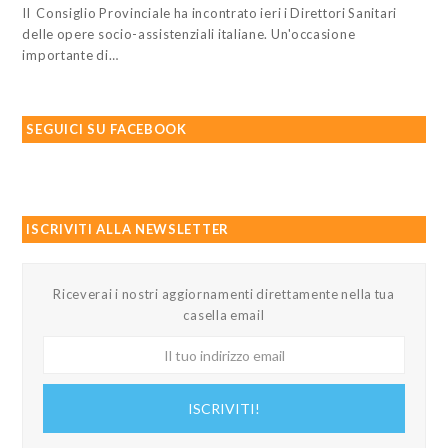
Il Consiglio Provinciale ha incontrato ieri i Direttori Sanitari
delle opere socio-assistenziali italiane. Un'occasione
importante di…
SEGUICI SU FACEBOOK
ISCRIVITI ALLA NEWSLETTER
Riceverai i nostri aggiornamenti direttamente nella tua
casella email
Il
tuo
indirizzo
ISCRIVITI!
email