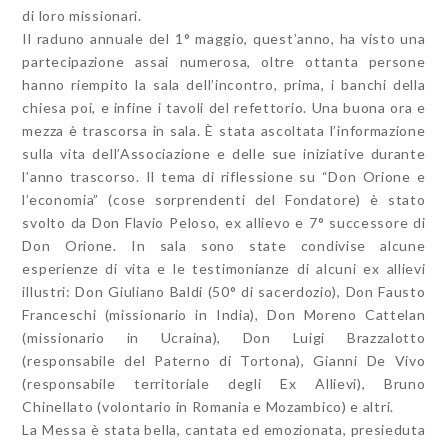
di loro missionari.
Il raduno annuale del 1° maggio, quest’anno, ha visto una
partecipazione assai numerosa, oltre ottanta persone
hanno riempito la sala dell’incontro, prima, i banchi della
chiesa poi, e infine i tavoli del refettorio. Una buona ora e
mezza è trascorsa in sala. È stata ascoltata l’informazione
sulla vita dell’Associazione e delle sue iniziative durante
l’anno trascorso. Il tema di riflessione su “Don Orione e
l’economia” (cose sorprendenti del Fondatore) è stato
svolto da Don Flavio Peloso, ex allievo e 7° successore di
Don Orione. In sala sono state condivise alcune
esperienze di vita e le testimonianze di alcuni ex allievi
illustri: Don Giuliano Baldi (50° di sacerdozio), Don Fausto
Franceschi (missionario in India), Don Moreno Cattelan
(missionario in Ucraina), Don Luigi Brazzalotto
(responsabile del Paterno di Tortona), Gianni De Vivo
(responsabile territoriale degli Ex Allievi), Bruno
Chinellato (volontario in Romania e Mozambico) e altri.
La Messa è stata bella, cantata ed emozionata, presieduta