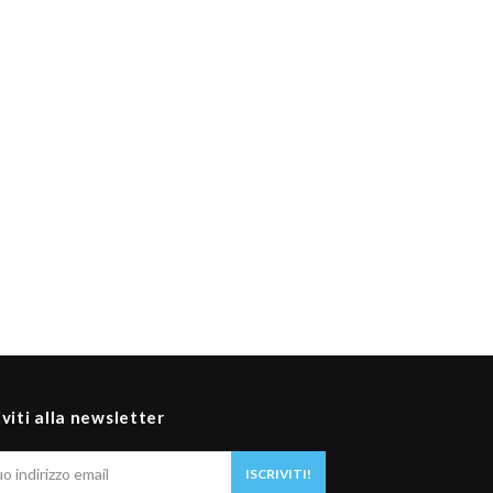
iviti alla newsletter
Il
ISCRIVITI!
tuo