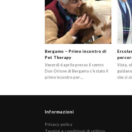
Bergamo – Primo incontro di
Ercola
Pet Therapy
percor
Venerdì 6 aprile presso il centro
Vista, o
Don Orione di Bergamo c’è stato il
guidano
primo incontro per…
che ci 
Informazioni
Privacy policy
Termini e condizioni di utilizzo