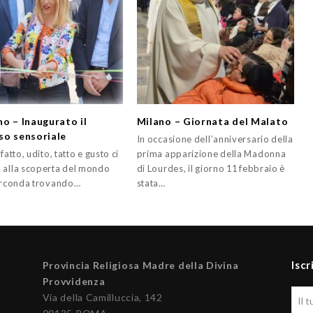
no – Inaugurato il
Milano – Giornata del Malato
so sensoriale
In occasione dell’anniversario della
lfatto, udito, tatto e gusto ci
prima apparizione della Madonna
 alla scoperta del mondo
di Lourdes, il giorno 11 febbraio è
circonda trovando…
stata…
Iscr
Provincia Religiosa Madre della Divina
Provvidenza
Via della Camilluccia, 142