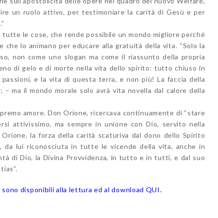
one sull’apostolicità delle opere nel quadro del nuovo Welfare,
re un ruolo attivo, per testimoniare la carità di Gesù e per
.”
e tutte le cose, che rende possibile un mondo migliore perché
e che lo animano per educare alla gratuità della vita. “Solo la
esso, non come uno slogan ma come il riassunto della propria
no di gelo e di morte nella vita dello spirito: tutto chiuso in
passioni, e la vita di questa terra, e non più! La faccia della
a; – ma il mondo morale solo avrà vita novella dal calore della
supremo amore. Don Orione, ricercava continuamente di “stare
rsi attivissimo, ma sempre in unione con Dio, servito nella
Orione, la forza della carità scaturiva dal dono dello Spirito
, da lui riconosciuta in tutte le vicende della vita, anche in
 di Dio, la Divina Provvidenza, in tutto e in tutti, e dal suo
tias”.
a sono disponibili alla lettura ed al download QUI
.