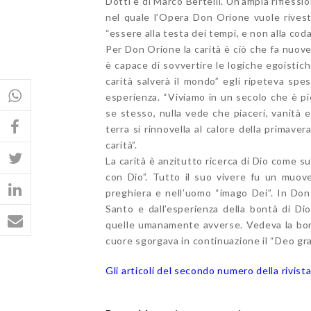
Dotti e di Marco Bertelli. Un’ampia riflessi
nel quale l’Opera Don Orione vuole rivesti
“essere alla testa dei tempi, e non alla coda
Per Don Orione la carità è ciò che fa nuov
è capace di sovvertire le logiche egoistich
carità salverà il mondo” egli ripeteva sp
esperienza. “Viviamo in un secolo che è pie
se stesso, nulla vede che piaceri, vanità e 
terra si rinnovella al calore della primaver
carità”.
La carità è anzitutto ricerca di Dio come 
con Dio”. Tutto il suo vivere fu un muove
preghiera e nell’uomo “imago Dei”. In Don 
Santo e dall’esperienza della bontà di Dio
quelle umanamente avverse. Vedeva la bontà
cuore sgorgava in continuazione il “Deo gra
Gli articoli del secondo numero della rivist