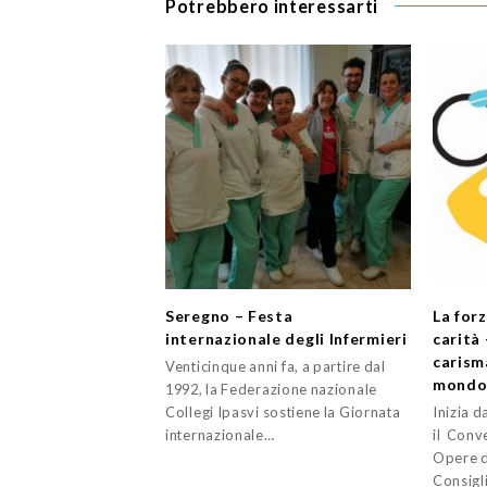
Potrebbero interessarti
Seregno – Festa
La for
internazionale degli Infermieri
carità 
carism
Venticinque anni fa, a partire dal
mondo 
1992, la Federazione nazionale
Collegi Ipasvi sostiene la Giornata
Inizia d
internazionale…
il Conv
Opere d
Consigl