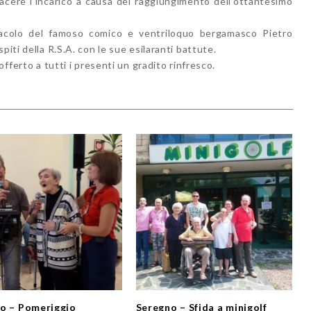
cere l’incarico a causa del raggiungimento dell’ottantesimo
tacolo del famoso comico e ventriloquo bergamasco Pietro
piti della R.S.A. con le sue esilaranti battute.
offerto a tutti i presenti un gradito rinfresco.
o – Pomeriggio
Seregno – Sfida a minigolf