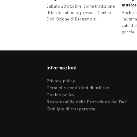
musica
Sabato 28 ottobre, come tradizione
di inizio autunno, presso il Centro
Anche a
Don Orione di Bergamo si…
l’autun
calo de
goccia
Informazioni
Privacy policy
Termini e condizioni di utilizzo
Cookie policy
Responsabile della Protezione dei Dati
Obblighi di trasparenza