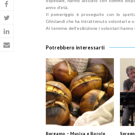
ospedale, hanno lasciato con sommo dispia
anno d’età.
Il pomeriggio è proseguito con lo spet
Ghislandi che ha intrattenuto volontari e os
Al termine dell’esibizione i volontari hanno 
Potrebbero interessarti
Bergamo – Musica e Borole
Seregn