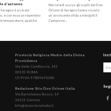
le d’autunno
Mercoledì scorso gli ospiti del Don
 Seregno è arrivato
Orione di Seregno hanno vissuto
no, e con esso un repentino
un'avvincente sfida a minigolf.Il
lle temperature, qualche
Campione…
…
Iscr
Provincia Religiosa Madre della Divina
Provvidenza
Via della Camilluccia, 142
00135 ROMA
CF/PIVA 97889670580
Seg
Redazione Sito Don Orione Italia
Via Bartolomeo Bosco, 14
16121 Genova
info@donorioneitalia.it