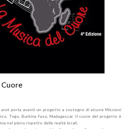
l Cuore
 anni porta avanti un progetto a sostegno di alcune Missioni
bico, Togo, Burkina Faso, Madagascar. Il cuore del progetto è
a nel pieno rispetto delle realtà locali.