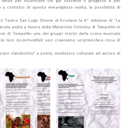
 modo per incontrare chi già sostiene il progetto e per
a contatto di questa meravigliosa realtà, la possibilità di
l Teatro San Luigi Orione di Ercolano la 4^ edizione di “La
serata andrà a favore della Maternità Orionina di Tampellin in
ne di Tempellin uno dei gruppi storici della scena musicale
 le loro inconfondibili voci creeranno un’atmosfera ricca di
grato clandestino” a poeta, mediatore culturale ed autore di