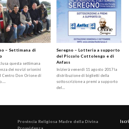
no – Settimana di
Seregno – Lotteria a supporto
io
del Piccolo Cottolengo e di
Anfass
nclusa questa settimana
enza dei novizi orionini
Inizierà venerdì 11 agosto 2017 la
il Centro Don Orione di
distribuzione di biglietti della
o.…
sottoscrizione a premi a supporto
del…
Iscr
Provincia Religiosa Madre della Divina
Provvidenza