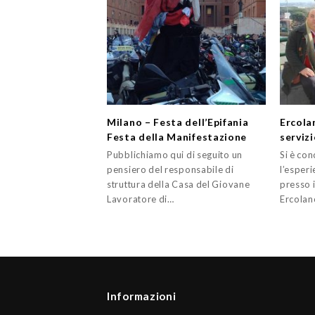
Milano – Festa dell’Epifania
Ercola
Festa della Manifestazione
serviz
Pubblichiamo qui di seguito un
Si è co
pensiero del responsabile di
l’esperi
struttura della Casa del Giovane
presso 
Lavoratore di…
Ercolan
Informazioni