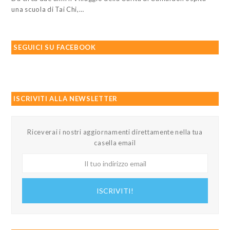
una scuola di Tai Chi,…
SEGUICI SU FACEBOOK
ISCRIVITI ALLA NEWSLETTER
Riceverai i nostri aggiornamenti direttamente nella tua
casella email
Il
tuo
indirizzo
ISCRIVITI!
email