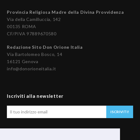
Provincia Religiosa Madre della Divina Provvidenza
Via della Camilluccia, 142
00135 ROMA
CF/PIVA 97889670580
Redazione Sito Don Orione Italia
Via Bartolomeo Bosco, 14
16121 Genova
info@donorioneitalia.it
Iscriviti alla newsletter
Il
ISCRIVITI!
tuo
indirizzo
email
Seguici