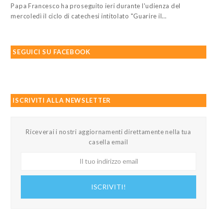
Papa Francesco ha proseguito ieri durante l'udienza del
mercoledì il ciclo di catechesi intitolato "Guarire il…
SEGUICI SU FACEBOOK
ISCRIVITI ALLA NEWSLETTER
Riceverai i nostri aggiornamenti direttamente nella tua
casella email
Il
tuo
indirizzo
ISCRIVITI!
email