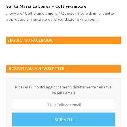
Santa Maria La Longa – Coltivi-amo..re
...ovvero "Coltiviamo amore!" Questo il titolo di un progetto
approvato e finanziato dalla Fondazione Friuli per…
SEGUICI SU FACEBOOK
ISCRIVITI ALLA NEWSLETTER
Riceverai i nostri aggiornamenti direttamente nella tua
casella email
Il
tuo
indirizzo
ISCRIVITI!
email