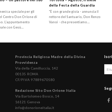
e
della Festa della Guardia
enica speciale per gli
"È con grande gioia - annuncia il
del Centro Don Orione di
rettore del Santuario, Don Renzo
o. L'appuntamento
Vanoi - che presentiamo…
nale con Gesù…
Iscr
Provincia Religiosa Madre della Divina
Provvidenza
Via della Camilluccia, 142
00135 ROMA
CF/PIVA 97889670580
Seg
Redazione Sito Don Orione Italia
Via Bartolomeo Bosco, 14
16121 Genova
info@donorioneitalia.it