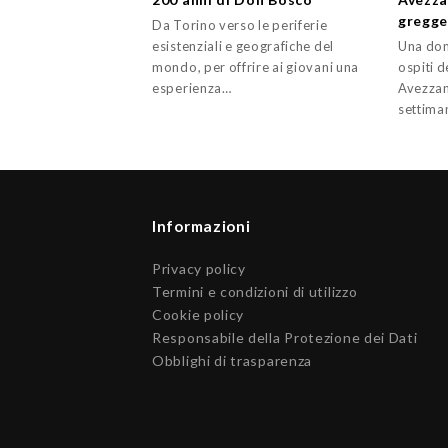
gregg
Da Torino verso le periferie
esistenziali e geografiche del
Una dom
mondo, per offrire ai giovani una
ospiti 
esperienza…
Avezzan
settima
Informazioni
Privacy policy
Termini e condizioni di utilizzo
Cookie policy
Responsabile della Protezione dei Dati
Obblighi di trasparenza